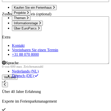
Kaufen Sie ein Ferienhaus
Projekte
Zusätzlicher Hinweis (optional)
Themen
Informationstage
Über EuroParcs
Extra
Kontakt
Vereinbaren Sie einen Termin
+31 88 070 8000
Sprache
0 von 600 max. Zeichenanzahl
Nederlands (NL)
Deutsch (DE)
Über 40 Jahre Erfahrung
Experte im Ferienparkmanagement