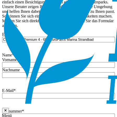
einfach einen Besichtigungstermin in einem unserer Ferienparks.
Unsere Berater zeigen Ihnen gerne die Häuser und ihre Umgebung
und helfen Ihnen dabei, zu überlegen, was am besten zu Ihnen passt.
So können Sie sich ein klares Bild von den Möglichkeiten machen.
Melden Sie sich direkt für einen Termin an, indem Sie das Formular
ausfüllen.
Eigentum
Name
*
Vorname
Nachname
E-Mail
*
Rufnummer
*
Menü