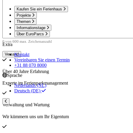
Kaufen Sie ein Ferienhaus
Projekte
Themen
Informationstage
Über EuroParcs
0 von 600 max. Zeichenanzahl
Extra
Kontakt
Vereinbaren Sie einen Termin
+31 88 070 8000
Über 40 Jahre Erfahrung
Sprache
Experte im Ferienparkmanagement
Nederlands (NL)
Deutsch (DE)
Verwaltung und Wartung
Wir kümmern uns um Ihr Eigentum