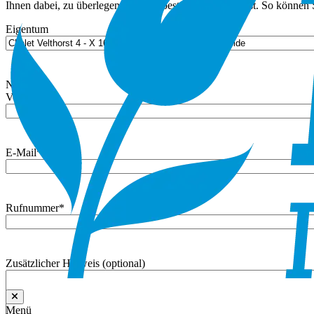
Ihnen dabei, zu überlegen, was am besten zu Ihnen passt. So können S
Eigentum
Name
*
Vorname
E-Mail
*
Rufnummer
*
Zusätzlicher Hinweis (optional)
Menü